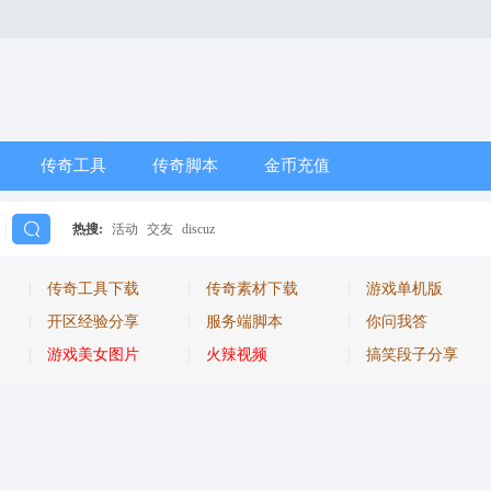
传奇工具
传奇脚本
金币充值
热搜:
活动
交友
discuz
搜
|
传奇工具下载
|
传奇素材下载
|
游戏单机版
|
开区经验分享
|
服务端脚本
|
你问我答
索
|
游戏美女图片
|
火辣视频
|
搞笑段子分享