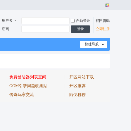
用户名
自动登录
找回密码
密码
登录
立即注册
快捷导航
|
免费登陆器列表空间
|
开区网站下载
|
GOM引擎问题收集贴
|
开区推荐
|
传奇玩家交流
|
随便聊聊