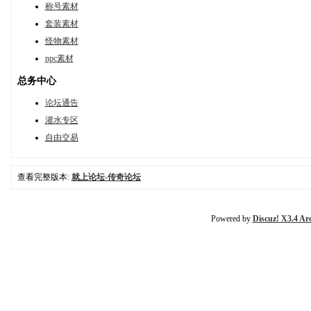
称号素材
套装素材
怪物素材
npc素材
总务中心
论坛通告
灌水专区
自由交易
查看完整版本:
就上论坛-传奇论坛
Powered by
Discuz! X3.4 Ar