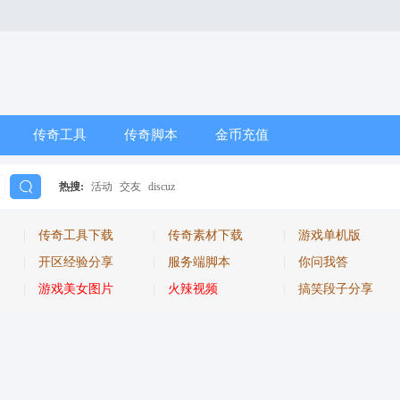
传奇工具
传奇脚本
金币充值
热搜:
活动
交友
discuz
搜
|
传奇工具下载
|
传奇素材下载
|
游戏单机版
|
开区经验分享
|
服务端脚本
|
你问我答
索
|
游戏美女图片
|
火辣视频
|
搞笑段子分享