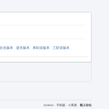
合击版本
迷失版本
单职业版本
三职业版本
Archiver
|
手机版
|
小黑屋
|
就上论坛