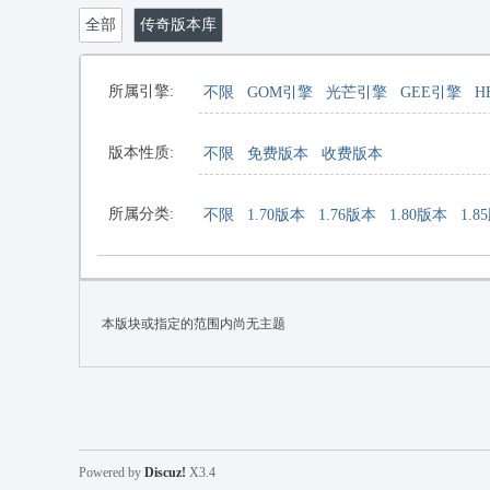
就
»
›
›
全部
传奇版本库
所属引擎:
不限
GOM引擎
光芒引擎
GEE引擎
H
版本性质:
不限
免费版本
收费版本
所属分类:
不限
1.70版本
1.76版本
1.80版本
1.8
上
本版块或指定的范围内尚无主题
论
Powered by
Discuz!
X3.4