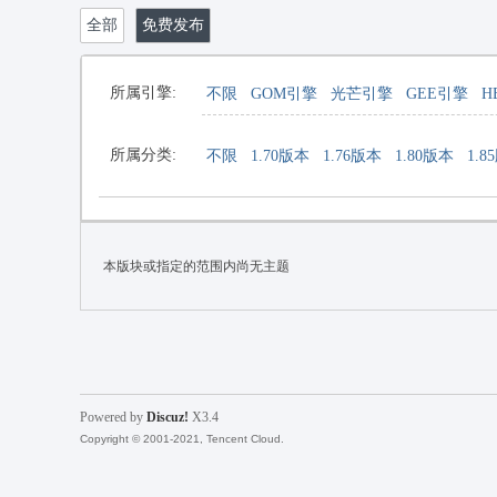
就
»
›
›
全部
免费发布
所属引擎:
不限
GOM引擎
光芒引擎
GEE引擎
H
所属分类:
不限
1.70版本
1.76版本
1.80版本
1.8
上
本版块或指定的范围内尚无主题
Powered by
Discuz!
X3.4
Copyright © 2001-2021, Tencent Cloud.
论