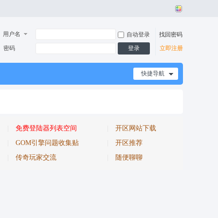
用户名
自动登录
找回密码
密码
登录
立即注册
快捷导航
|
免费登陆器列表空间
|
开区网站下载
|
GOM引擎问题收集贴
|
开区推荐
|
传奇玩家交流
|
随便聊聊