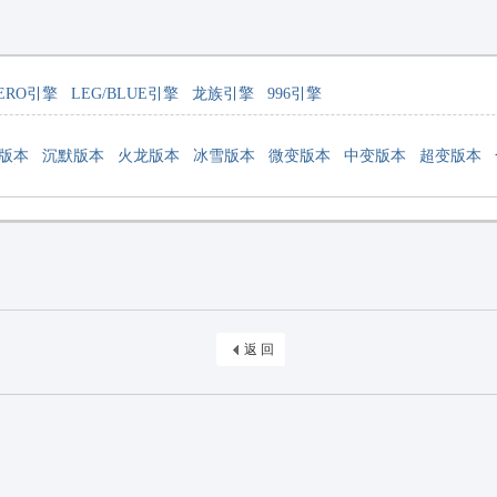
ERO引擎
LEG/BLUE引擎
龙族引擎
996引擎
5版本
沉默版本
火龙版本
冰雪版本
微变版本
中变版本
超变版本
返 回