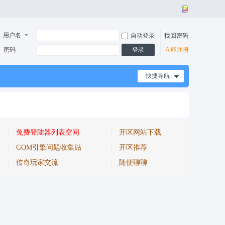
用户名
自动登录
找回密码
密码
登录
立即注册
快捷导航
|
免费登陆器列表空间
|
开区网站下载
|
GOM引擎问题收集贴
|
开区推荐
|
传奇玩家交流
|
随便聊聊