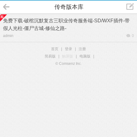
传奇版本库
免费下载-破棺沉默复古三职业传奇服务端-SD/WXF插件-带
假人光柱-僵尸古城-修仙之路-
admin
0
首页
|
登录
|
注册
简易版
|
触屏版
|
电脑版
|
© Comsenz Inc.