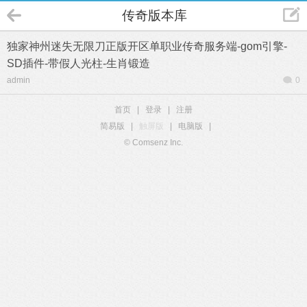
传奇版本库
独家神州迷失无限刀正版开区单职业传奇服务端-gom引擎-
SD插件-带假人光柱-生肖锻造
admin
0
首页
|
登录
|
注册
简易版
|
触屏版
|
电脑版
|
© Comsenz Inc.