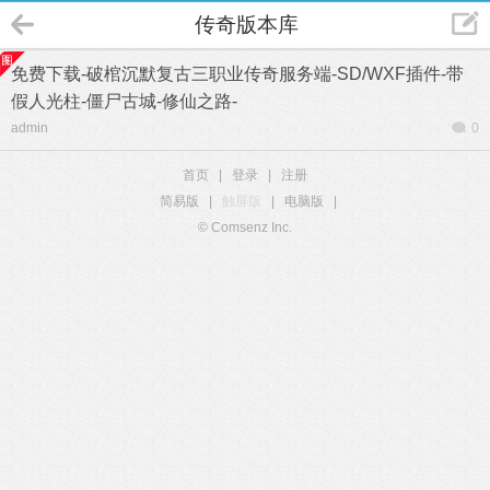
传奇版本库
免费下载-破棺沉默复古三职业传奇服务端-SD/WXF插件-带
假人光柱-僵尸古城-修仙之路-
admin
0
首页
|
登录
|
注册
简易版
|
触屏版
|
电脑版
|
© Comsenz Inc.