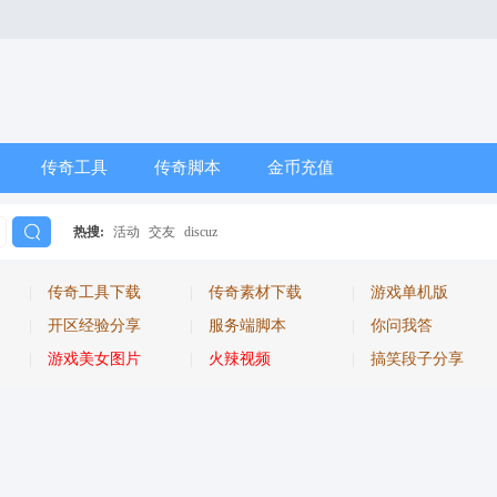
传奇工具
传奇脚本
金币充值
热搜:
活动
交友
discuz
搜
|
传奇工具下载
|
传奇素材下载
|
游戏单机版
|
开区经验分享
|
服务端脚本
|
你问我答
索
|
游戏美女图片
|
火辣视频
|
搞笑段子分享