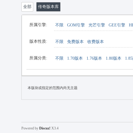
就
»
›
›
全部
传奇版本库
所属引擎:
不限
GOM引擎
光芒引擎
GEE引擎
H
版本性质:
不限
免费版本
收费版本
所属分类:
不限
1.70版本
1.76版本
1.80版本
1.8
上
本版块或指定的范围内尚无主题
论
Powered by
Discuz!
X3.4