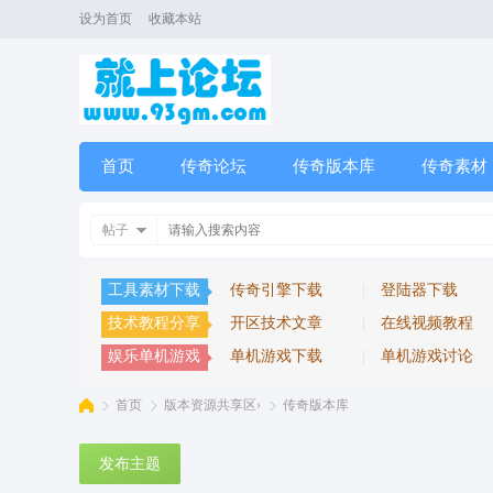
设为首页
收藏本站
首页
传奇论坛
传奇版本库
传奇素材
帖子
工具素材下载
传奇引擎下载
|
登陆器下载
技术教程分享
开区技术文章
|
在线视频教程
娱乐单机游戏
单机游戏下载
|
单机游戏讨论
首页
版本资源共享区›
传奇版本库
发布主题