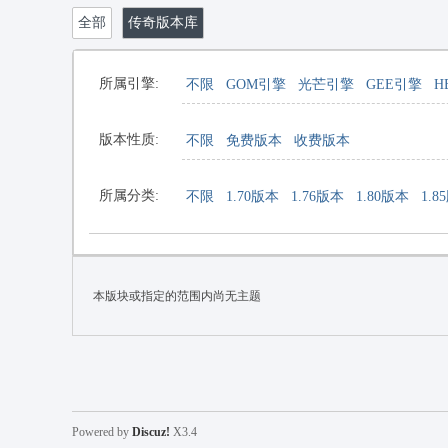
就
»
›
›
全部
传奇版本库
所属引擎:
不限
GOM引擎
光芒引擎
GEE引擎
H
版本性质:
不限
免费版本
收费版本
所属分类:
不限
1.70版本
1.76版本
1.80版本
1.8
上
本版块或指定的范围内尚无主题
论
Powered by
Discuz!
X3.4