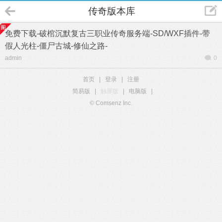
传奇版本库
免费下载-破棺沉默复古三职业传奇服务端-SD/WXF插件-带
假人光柱-僵尸古城-修仙之路-
admin
0
首页
|
登录
|
注册
简易版
|
触屏版
|
电脑版
|
© Comsenz Inc.