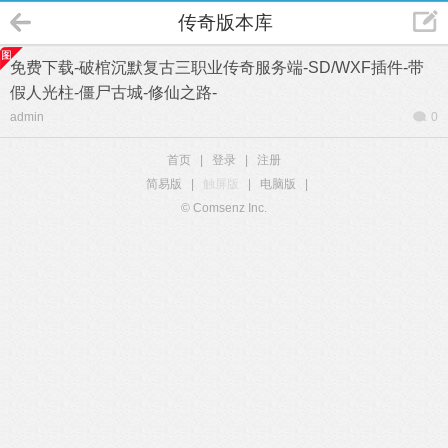
传奇版本库
免费下载-破棺沉默复古三职业传奇服务端-SD/WXF插件-带
假人光柱-僵尸古城-修仙之路-
admin
0
首页
|
登录
|
注册
简易版
|
触屏版
|
电脑版
|
© Comsenz Inc.