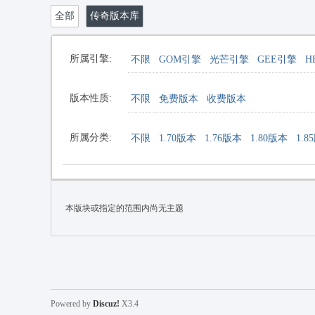
就
»
›
›
全部
传奇版本库
所属引擎:
不限
GOM引擎
光芒引擎
GEE引擎
H
版本性质:
不限
免费版本
收费版本
所属分类:
不限
1.70版本
1.76版本
1.80版本
1.8
上
本版块或指定的范围内尚无主题
论
Powered by
Discuz!
X3.4