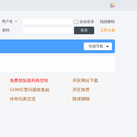
用户名
自动登录
找回密码
密码
登录
立即注册
快捷导航
|
免费登陆器列表空间
|
开区网站下载
|
GOM引擎问题收集贴
|
开区推荐
|
传奇玩家交流
|
随便聊聊