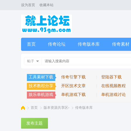
设为首页
收藏本站
首页
传奇论坛
传奇版本库
传奇素材
帖子
工具素材下载
传奇引擎下载
|
登陆器下载
技术教程分享
开区技术文章
|
在线视频教程
娱乐单机游戏
单机游戏下载
|
单机游戏讨论
首页
版本资源共享区›
传奇版本库
发布主题