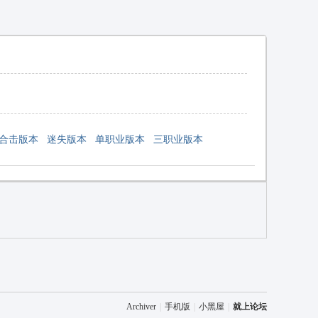
合击版本
迷失版本
单职业版本
三职业版本
Archiver
|
手机版
|
小黑屋
|
就上论坛