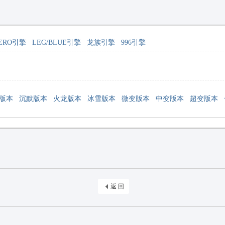
ERO引擎
LEG/BLUE引擎
龙族引擎
996引擎
5版本
沉默版本
火龙版本
冰雪版本
微变版本
中变版本
超变版本
返 回