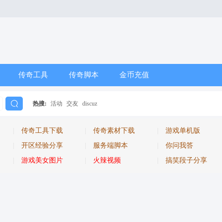
传奇工具
传奇脚本
金币充值
热搜:
活动
交友
discuz
搜
|
传奇工具下载
|
传奇素材下载
|
游戏单机版
|
开区经验分享
|
服务端脚本
|
你问我答
索
|
游戏美女图片
|
火辣视频
|
搞笑段子分享